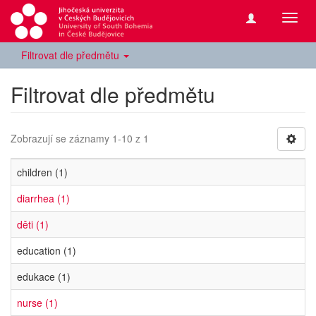
Přepn
navig
Filtrovat dle předmětu
Filtrovat dle předmětu
Zobrazují se záznamy 1-10 z 1
children (1)
diarrhea (1)
děti (1)
education (1)
edukace (1)
nurse (1)