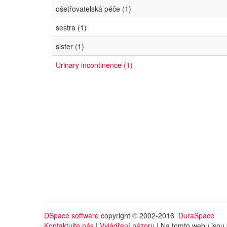
ošetřovatelská péče (1)
sestra (1)
sister (1)
Urinary incontinence (1)
DSpace software
copyright © 2002-2016
DuraSpace
Kontaktujte nás
|
Vyjádření názoru
| Na tomto webu jsou 