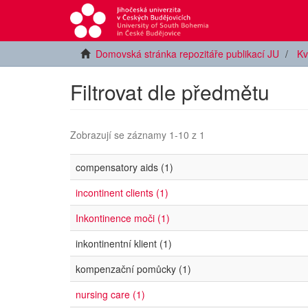
Domovská stránka repozitáře publikací JU
Kv
Filtrovat dle předmětu
Zobrazují se záznamy 1-10 z 1
compensatory aids (1)
incontinent clients (1)
Inkontinence moči (1)
inkontinentní klient (1)
kompenzační pomůcky (1)
nursing care (1)