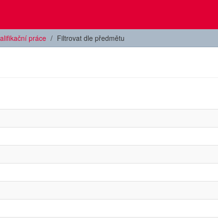
alifikační práce
Filtrovat dle předmětu