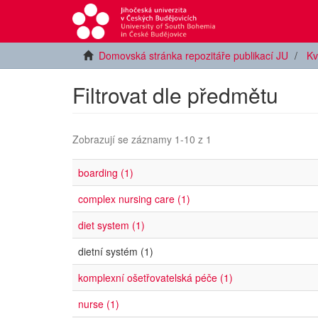
Domovská stránka repozitáře publikací JU
Kv
Filtrovat dle předmětu
Zobrazují se záznamy 1-10 z 1
boarding (1)
complex nursing care (1)
diet system (1)
dietní systém (1)
komplexní ošetřovatelská péče (1)
nurse (1)