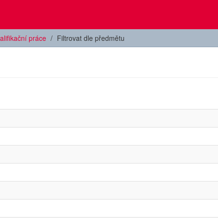
alifikační práce
Filtrovat dle předmětu