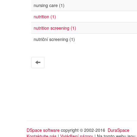
nursing care (1)
nutrition (1)
nutrition screening (1)
nutriční screening (1)
DSpace software
copyright © 2002-2016
DuraSpace
Kontaktujte nás
|
Vyjádření názoru
| Na tomto webu jsou 