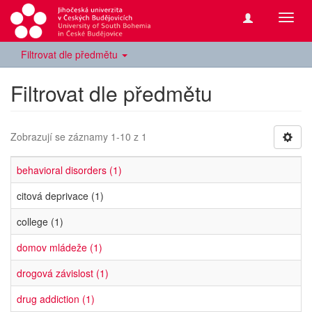
Přepn
navig
Filtrovat dle předmětu
Filtrovat dle předmětu
Zobrazují se záznamy 1-10 z 1
behavioral disorders (1)
citová deprivace (1)
college (1)
domov mládeže (1)
drogová závislost (1)
drug addiction (1)