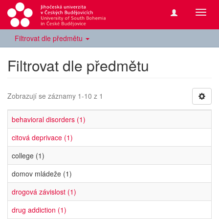
Přepn
navig
Filtrovat dle předmětu
Filtrovat dle předmětu
Zobrazují se záznamy 1-10 z 1
behavioral disorders (1)
citová deprivace (1)
college (1)
domov mládeže (1)
drogová závislost (1)
drug addiction (1)