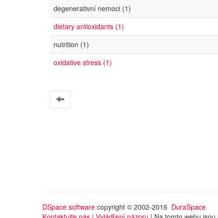
degenerativní nemoci (1)
dietary antioxidants (1)
nutrition (1)
oxidative stress (1)
DSpace software
copyright © 2002-2016
DuraSpace
Kontaktujte nás
|
Vyjádření názoru
| Na tomto webu jsou 