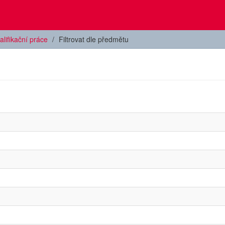
alifikační práce
Filtrovat dle předmětu