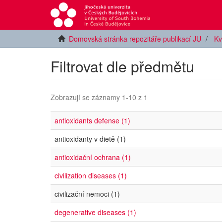
Domovská stránka repozitáře publikací JU
Kv
Filtrovat dle předmětu
Zobrazují se záznamy 1-10 z 1
antioxidants defense (1)
antioxidanty v dietě (1)
antioxidační ochrana (1)
civilization diseases (1)
civilizační nemoci (1)
degenerative diseases (1)