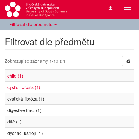
Přepn
navig
Filtrovat dle předmětu
Filtrovat dle předmětu
Zobrazují se záznamy 1-10 z 1
child (1)
cystic fibrosis (1)
cystická fibróza (1)
digestive tract (1)
dítě (1)
dýchací ústrojí (1)