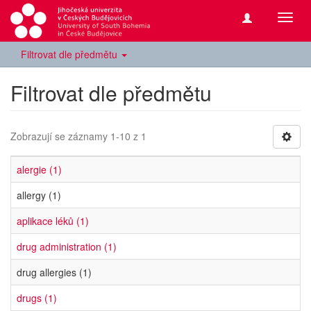
Přepn
navig
Filtrovat dle předmětu
Filtrovat dle předmětu
Zobrazují se záznamy 1-10 z 1
alergie (1)
allergy (1)
aplikace léků (1)
drug administration (1)
drug allergies (1)
drugs (1)