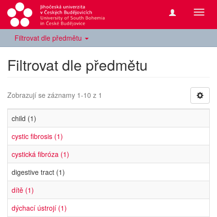
Přepn
navig
Filtrovat dle předmětu
Filtrovat dle předmětu
Zobrazují se záznamy 1-10 z 1
child (1)
cystic fibrosis (1)
cystická fibróza (1)
digestive tract (1)
dítě (1)
dýchací ústrojí (1)