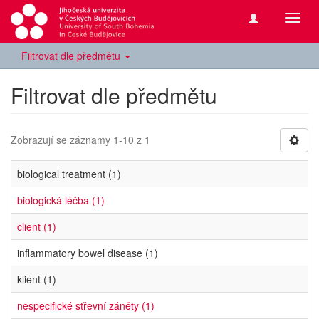
Přepn
navig
Filtrovat dle předmětu
Filtrovat dle předmětu
Zobrazují se záznamy 1-10 z 1
biological treatment (1)
biologická léčba (1)
client (1)
inflammatory bowel disease (1)
klient (1)
nespecifické střevní záněty (1)