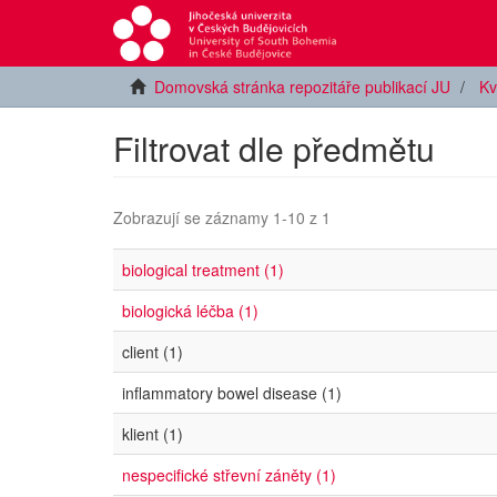
Domovská stránka repozitáře publikací JU
Kv
Filtrovat dle předmětu
Zobrazují se záznamy 1-10 z 1
biological treatment (1)
biologická léčba (1)
client (1)
inflammatory bowel disease (1)
klient (1)
nespecifické střevní záněty (1)