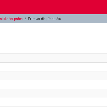
alifikační práce
Filtrovat dle předmětu