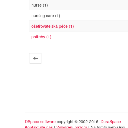
nurse (1)
nursing care (1)
ošetřovatelská péče (1)
potřeby (1)
DSpace software
copyright © 2002-2016
DuraSpace
Kontaktujte nás
|
Vyjádření názoru
| Na tomto webu jsou 