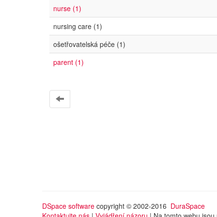
nurse (1)
nursing care (1)
ošetřovatelská péče (1)
parent (1)
DSpace software
copyright © 2002-2016
DuraSpace
Kontaktujte nás
|
Vyjádření názoru
| Na tomto webu jsou 