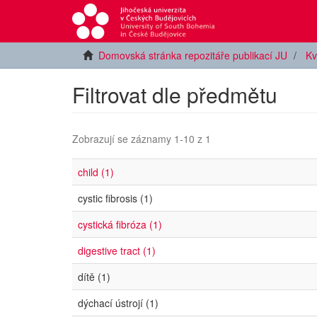
Domovská stránka repozitáře publikací JU
Kv
Filtrovat dle předmětu
Zobrazují se záznamy 1-10 z 1
child (1)
cystic fibrosis (1)
cystická fibróza (1)
digestive tract (1)
dítě (1)
dýchací ústrojí (1)