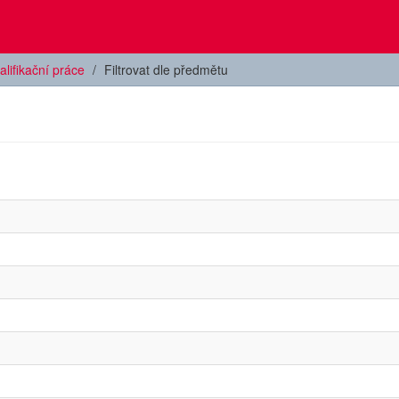
alifikační práce
Filtrovat dle předmětu