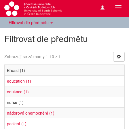
Přepn
navig
Filtrovat dle předmětu
Filtrovat dle předmětu
Zobrazují se záznamy 1-10 z 1
Breast (1)
education (1)
edukace (1)
nurse (1)
nádorové onemocnění (1)
pacient (1)