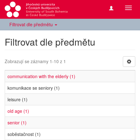
Přepn
navig
Filtrovat dle předmětu
Filtrovat dle předmětu
Zobrazují se záznamy 1-10 z 1
communication with the elderly (1)
komunikace se seniory (1)
leisure (1)
old age (1)
senior (1)
soběstačnost (1)