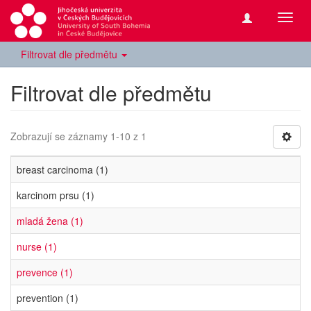
Přepn
navig
Filtrovat dle předmětu
Filtrovat dle předmětu
Zobrazují se záznamy 1-10 z 1
breast carcinoma (1)
karcinom prsu (1)
mladá žena (1)
nurse (1)
prevence (1)
prevention (1)