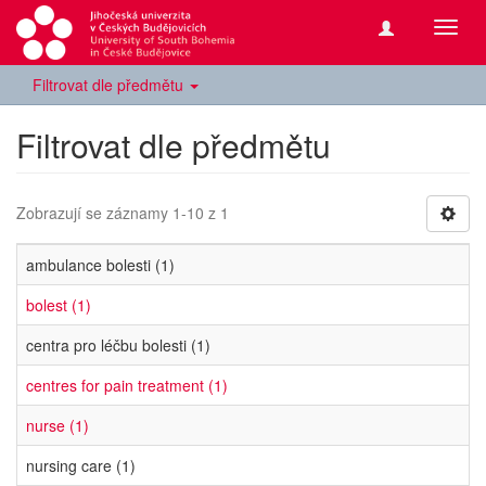
Přepn
navig
Filtrovat dle předmětu
Filtrovat dle předmětu
Zobrazují se záznamy 1-10 z 1
ambulance bolesti (1)
bolest (1)
centra pro léčbu bolesti (1)
centres for pain treatment (1)
nurse (1)
nursing care (1)