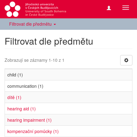
Přepn
navig
Filtrovat dle předmětu
Filtrovat dle předmětu
Zobrazují se záznamy 1-10 z 1
child (1)
communication (1)
dítě (1)
hearing aid (1)
hearing impairment (1)
kompenzační pomůcky (1)