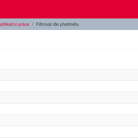
alifikační práce
Filtrovat dle předmětu