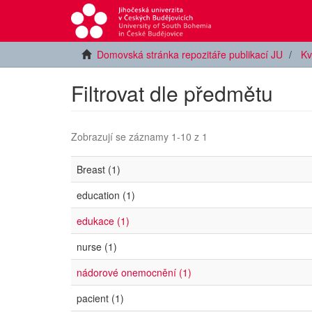
Domovská stránka repozitáře publikací JU
Kv
Filtrovat dle předmětu
Zobrazují se záznamy 1-10 z 1
Breast (1)
education (1)
edukace (1)
nurse (1)
nádorové onemocnění (1)
pacient (1)