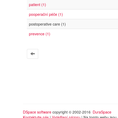
patient (1)
pooperační péče (1)
postoperative care (1)
prevence (1)
DSpace software
copyright © 2002-2016
DuraSpace
Kontaktujte nás
|
Vyjádření názoru
| Na tomto webu jsou 