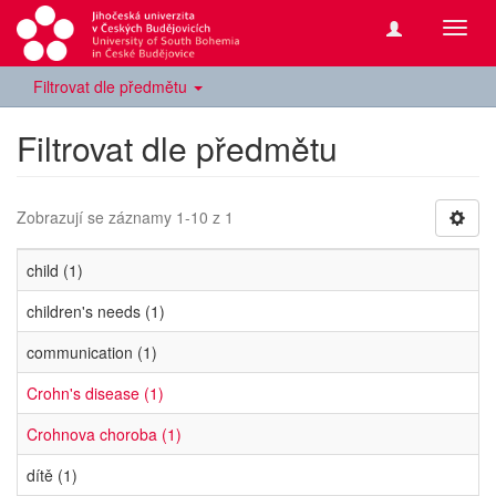
Přepn
navig
Filtrovat dle předmětu
Filtrovat dle předmětu
Zobrazují se záznamy 1-10 z 1
child (1)
children's needs (1)
communication (1)
Crohn's disease (1)
Crohnova choroba (1)
dítě (1)