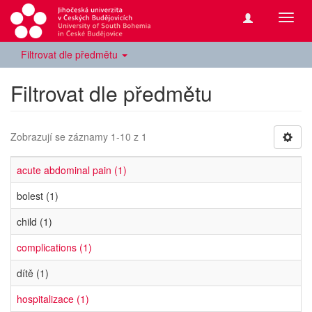
Přepn
navig
Filtrovat dle předmětu
Filtrovat dle předmětu
Zobrazují se záznamy 1-10 z 1
acute abdominal pain (1)
bolest (1)
child (1)
complications (1)
dítě (1)
hospitalizace (1)