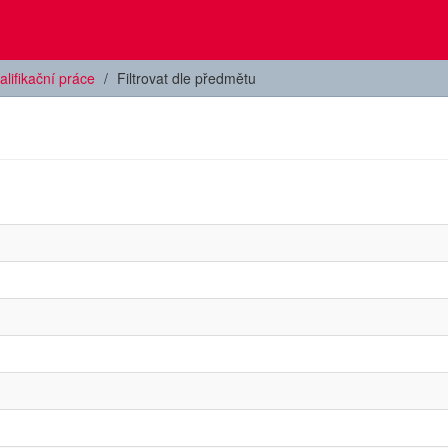
alifikační práce
Filtrovat dle předmětu