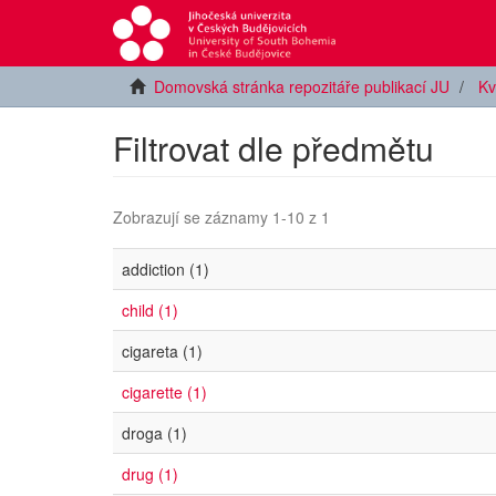
Domovská stránka repozitáře publikací JU
Kv
Filtrovat dle předmětu
Zobrazují se záznamy 1-10 z 1
addiction (1)
child (1)
cigareta (1)
cigarette (1)
droga (1)
drug (1)