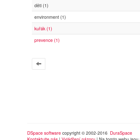
děti (1)
environment (1)
kuřák (1)
prevence (1)
DSpace software
copyright © 2002-2016
DuraSpace
Kontaktujte nás
|
Vyjádření názoru
| Na tomto webu jsou 