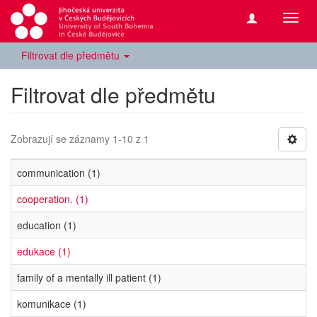
Přepn
navig
Filtrovat dle předmětu
Filtrovat dle předmětu
Zobrazují se záznamy 1-10 z 1
communication (1)
cooperation. (1)
education (1)
edukace (1)
family of a mentally ill patient (1)
komunikace (1)