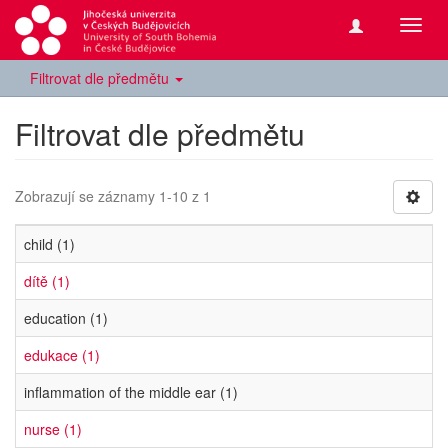
Přepn
navig
Filtrovat dle předmětu
Filtrovat dle předmětu
Zobrazují se záznamy 1-10 z 1
child (1)
dítě (1)
education (1)
edukace (1)
inflammation of the middle ear (1)
nurse (1)