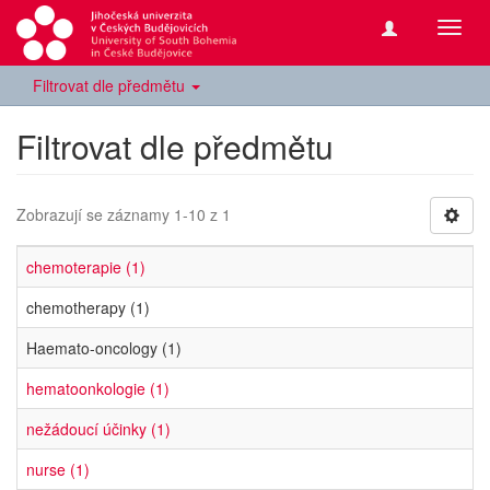
Přepn
navig
Filtrovat dle předmětu
Filtrovat dle předmětu
Zobrazují se záznamy 1-10 z 1
chemoterapie (1)
chemotherapy (1)
Haemato-oncology (1)
hematoonkologie (1)
nežádoucí účinky (1)
nurse (1)