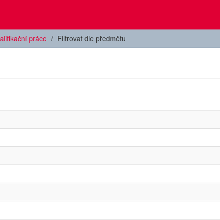
alifikační práce
Filtrovat dle předmětu