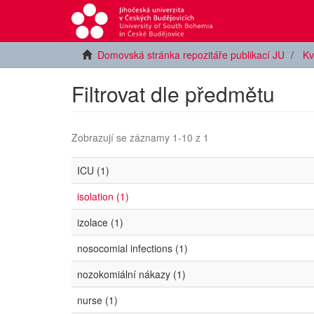
Domovská stránka repozitáře publikací JU
Kv
Filtrovat dle předmětu
Zobrazují se záznamy 1-10 z 1
ICU (1)
isolation (1)
izolace (1)
nosocomial infections (1)
nozokomiální nákazy (1)
nurse (1)