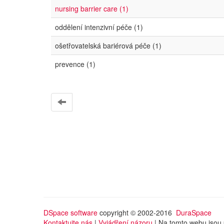
nursing barrier care (1)
oddělení intenzivní péče (1)
ošetřovatelská bariérová péče (1)
prevence (1)
DSpace software
copyright © 2002-2016
DuraSpace
Kontaktujte nás
|
Vyjádření názoru
| Na tomto webu jsou 