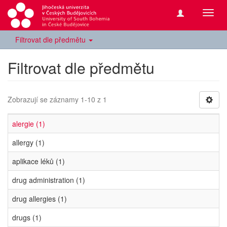
Přepn
navig
Filtrovat dle předmětu
Filtrovat dle předmětu
Zobrazují se záznamy 1-10 z 1
alergie (1)
allergy (1)
aplikace léků (1)
drug administration (1)
drug allergies (1)
drugs (1)