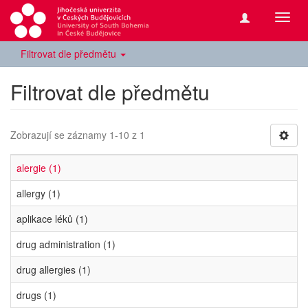
Přepn
navig
Filtrovat dle předmětu
Filtrovat dle předmětu
Zobrazují se záznamy 1-10 z 1
alergie (1)
allergy (1)
aplikace léků (1)
drug administration (1)
drug allergies (1)
drugs (1)