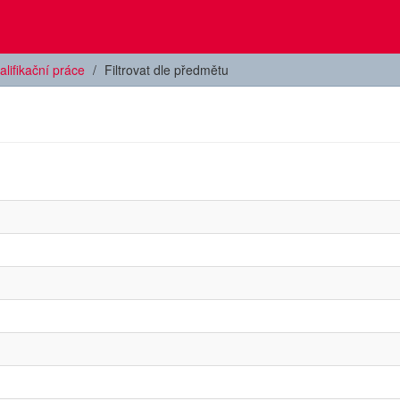
alifikační práce
Filtrovat dle předmětu