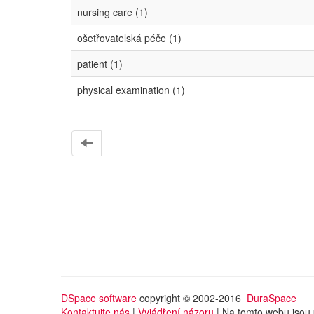
nursing care (1)
ošetřovatelská péče (1)
patient (1)
physical examination (1)
DSpace software
copyright © 2002-2016
DuraSpace
Kontaktujte nás
|
Vyjádření názoru
| Na tomto webu jsou 