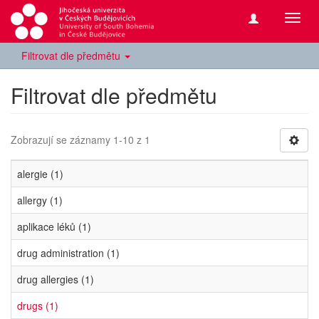
Přepn
navig
Filtrovat dle předmětu
Filtrovat dle předmětu
Zobrazují se záznamy 1-10 z 1
alergie (1)
allergy (1)
aplikace léků (1)
drug administration (1)
drug allergies (1)
drugs (1)