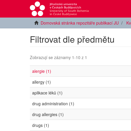
Domovská stránka repozitáře publikací JU
Kv
Filtrovat dle předmětu
Zobrazují se záznamy 1-10 z 1
alergie (1)
allergy (1)
aplikace léků (1)
drug administration (1)
drug allergies (1)
drugs (1)