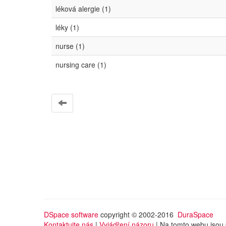
léková alergie (1)
léky (1)
nurse (1)
nursing care (1)
DSpace software
copyright © 2002-2016
DuraSpace
Kontaktujte nás
|
Vyjádření názoru
| Na tomto webu jsou 