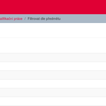
alifikační práce
Filtrovat dle předmětu