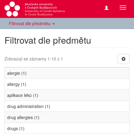
Přepn
navig
Filtrovat dle předmětu
Filtrovat dle předmětu
Zobrazují se záznamy 1-10 z 1
alergie (1)
allergy (1)
aplikace léků (1)
drug administration (1)
drug allergies (1)
drugs (1)