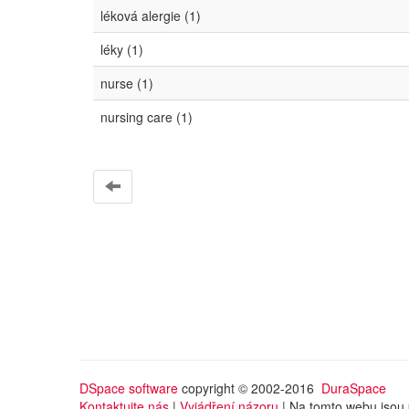
léková alergie (1)
léky (1)
nurse (1)
nursing care (1)
DSpace software
copyright © 2002-2016
DuraSpace
Kontaktujte nás
|
Vyjádření názoru
| Na tomto webu jsou 