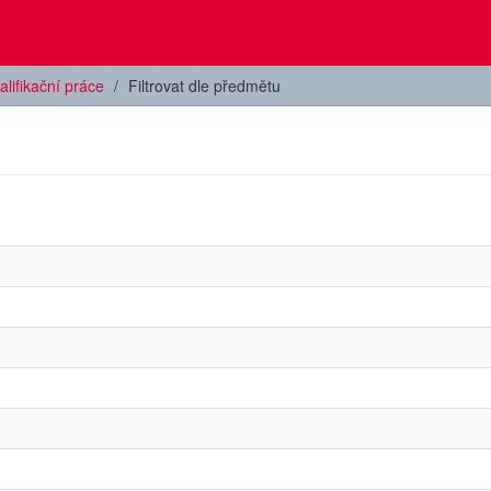
alifikační práce
Filtrovat dle předmětu