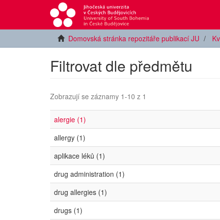
Domovská stránka repozitáře publikací JU
Kv
Filtrovat dle předmětu
Zobrazují se záznamy 1-10 z 1
alergie (1)
allergy (1)
aplikace léků (1)
drug administration (1)
drug allergies (1)
drugs (1)