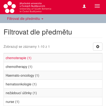
Přepn
navig
Filtrovat dle předmětu
Filtrovat dle předmětu
Zobrazují se záznamy 1-10 z 1
chemoterapie (1)
chemotherapy (1)
Haemato-oncology (1)
hematoonkologie (1)
nežádoucí účinky (1)
nurse (1)