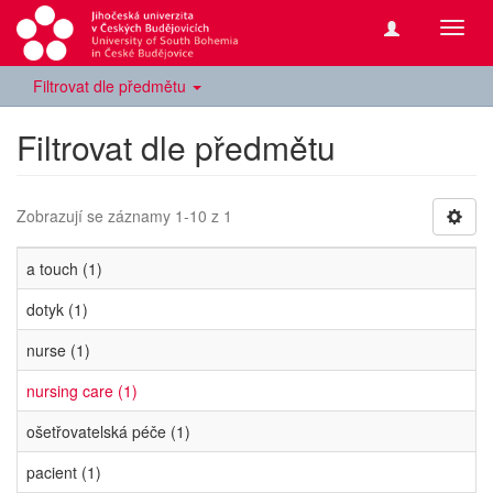
Přepn
navig
Filtrovat dle předmětu
Filtrovat dle předmětu
Zobrazují se záznamy 1-10 z 1
a touch (1)
dotyk (1)
nurse (1)
nursing care (1)
ošetřovatelská péče (1)
pacient (1)