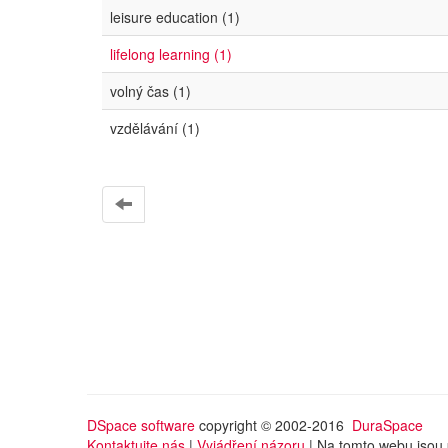
leisure education (1)
lifelong learning (1)
volný čas (1)
vzdělávání (1)
DSpace software
copyright © 2002-2016
DuraSpace
Kontaktujte nás
|
Vyjádření názoru
| Na tomto webu jsou 