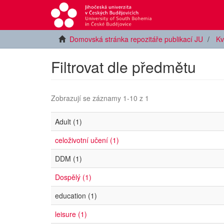
Domovská stránka repozitáře publikací JU
Kv
Filtrovat dle předmětu
Zobrazují se záznamy 1-10 z 1
Adult (1)
celoživotní učení (1)
DDM (1)
Dospělý (1)
education (1)
leisure (1)