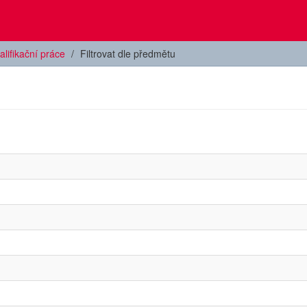
alifikační práce
Filtrovat dle předmětu