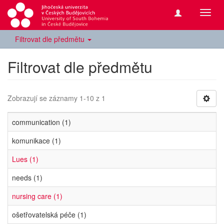
Přepn
navig
Filtrovat dle předmětu
Filtrovat dle předmětu
Zobrazují se záznamy 1-10 z 1
communication (1)
komunikace (1)
Lues (1)
needs (1)
nursing care (1)
ošetřovatelská péče (1)