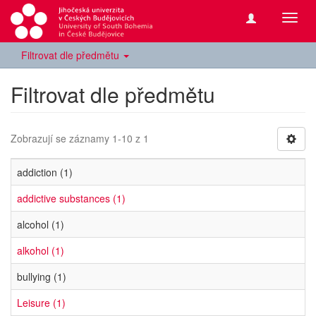
Přepn
navig
Filtrovat dle předmětu
Filtrovat dle předmětu
Zobrazují se záznamy 1-10 z 1
addiction (1)
addictive substances (1)
alcohol (1)
alkohol (1)
bullying (1)
Leisure (1)