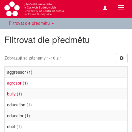
Přepn
navig
Filtrovat dle předmětu
Filtrovat dle předmětu
Zobrazují se záznamy 1-10 z 1
aggressor (1)
agresor (1)
bully (1)
education (1)
educator (1)
oběť (1)