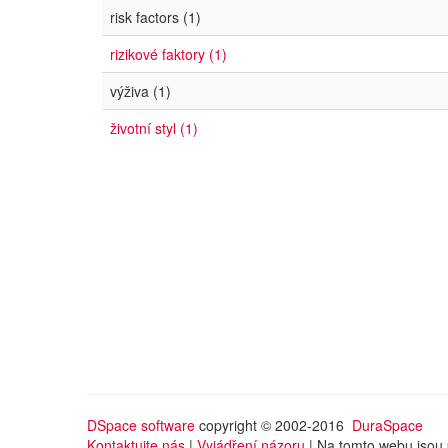
risk factors (1)
rizikové faktory (1)
výživa (1)
životní styl (1)
DSpace software
copyright © 2002-2016
DuraSpace
Kontaktujte nás
|
Vyjádření názoru
| Na tomto webu jsou 