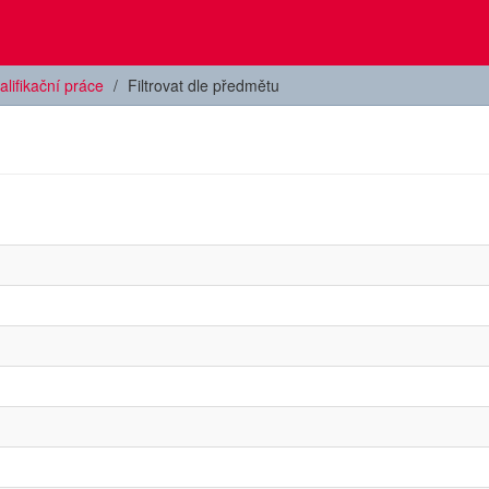
alifikační práce
Filtrovat dle předmětu