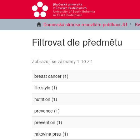
Domovská stránka repozitáře publikací JU
Kv
Filtrovat dle předmětu
Zobrazují se záznamy 1-10 z 1
breast cancer (1)
life style (1)
nutrition (1)
prevence (1)
prevention (1)
rakovina prsu (1)