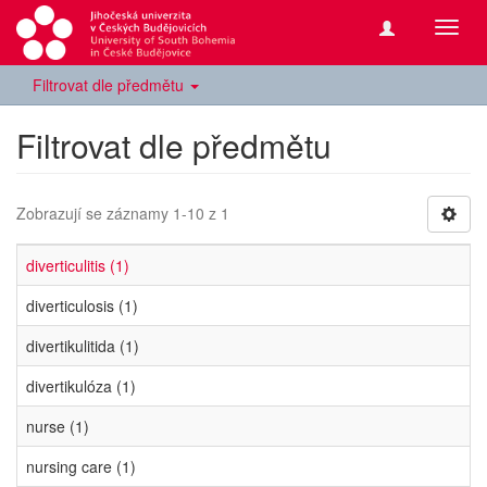
Přepn
navig
Filtrovat dle předmětu
Filtrovat dle předmětu
Zobrazují se záznamy 1-10 z 1
diverticulitis (1)
diverticulosis (1)
divertikulitida (1)
divertikulóza (1)
nurse (1)
nursing care (1)