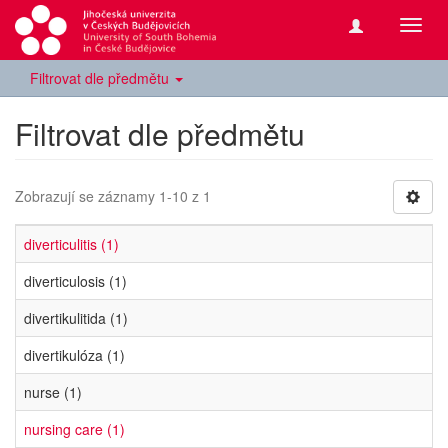
Přepn
navig
Filtrovat dle předmětu
Filtrovat dle předmětu
Zobrazují se záznamy 1-10 z 1
diverticulitis (1)
diverticulosis (1)
divertikulitida (1)
divertikulóza (1)
nurse (1)
nursing care (1)