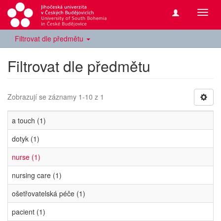
Přepn
navig
Filtrovat dle předmětu
Filtrovat dle předmětu
Zobrazují se záznamy 1-10 z 1
a touch (1)
dotyk (1)
nurse (1)
nursing care (1)
ošetřovatelská péče (1)
pacient (1)