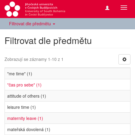
Přepn
navig
Filtrovat dle předmětu
Filtrovat dle předmětu
Zobrazují se záznamy 1-10 z 1
"me time" (1)
"čas pro sebe" (1)
attitude of others (1)
leisure time (1)
maternity leave (1)
mateřská dovolená (1)