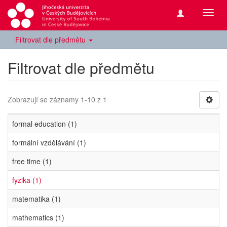
Přepn
navig
Filtrovat dle předmětu
Filtrovat dle předmětu
Zobrazují se záznamy 1-10 z 1
formal education (1)
formální vzdělávání (1)
free time (1)
fyzika (1)
matematika (1)
mathematics (1)