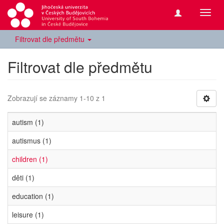
Přepn
navig
Filtrovat dle předmětu
Filtrovat dle předmětu
Zobrazují se záznamy 1-10 z 1
autism (1)
autismus (1)
children (1)
děti (1)
education (1)
leisure (1)