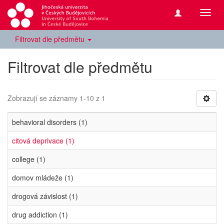
Přepn
navig
Filtrovat dle předmětu
Filtrovat dle předmětu
Zobrazují se záznamy 1-10 z 1
behavioral disorders (1)
citová deprivace (1)
college (1)
domov mládeže (1)
drogová závislost (1)
drug addiction (1)