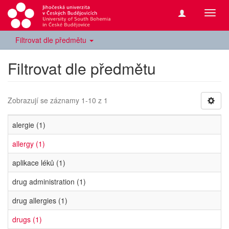
Přepn
navig
Filtrovat dle předmětu
Filtrovat dle předmětu
Zobrazují se záznamy 1-10 z 1
alergie (1)
allergy (1)
aplikace léků (1)
drug administration (1)
drug allergies (1)
drugs (1)