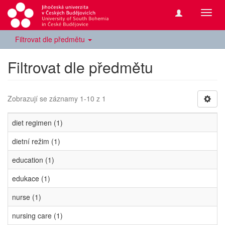
Přepn
navig
Filtrovat dle předmětu
Filtrovat dle předmětu
Zobrazují se záznamy 1-10 z 1
diet regimen (1)
dietní režim (1)
education (1)
edukace (1)
nurse (1)
nursing care (1)