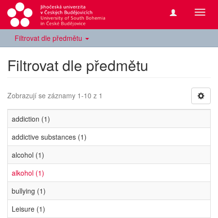
Přepn
navig
Filtrovat dle předmětu
Filtrovat dle předmětu
Zobrazují se záznamy 1-10 z 1
addiction (1)
addictive substances (1)
alcohol (1)
alkohol (1)
bullying (1)
Leisure (1)