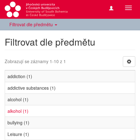
Přepn
navig
Filtrovat dle předmětu
Filtrovat dle předmětu
Zobrazují se záznamy 1-10 z 1
addiction (1)
addictive substances (1)
alcohol (1)
alkohol (1)
bullying (1)
Leisure (1)